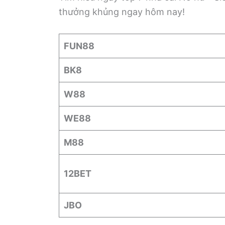
thưởng khủng ngay hôm nay!
FUN88
BK8
W88
WE88
M88
12BET
JBO