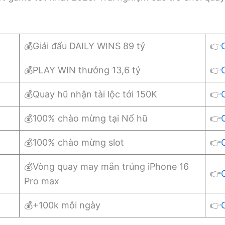
💰Giải đấu DAILY WINS 89 tỷ
👉
💰PLAY WIN thưởng 13,6 tỷ
👉
💰Quay hũ nhận tài lộc tới 150K
👉
💰100% chào mừng tại Nổ hũ
👉
💰100% chào mừng slot
👉
💰Vòng quay may mắn trúng iPhone 16
👉
Pro max
💰+100k mỗi ngày
👉