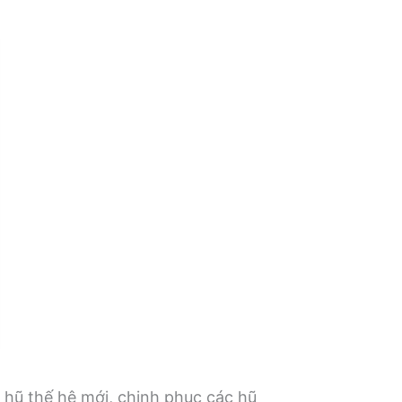
y hũ thế hệ mới, chinh phục các hũ