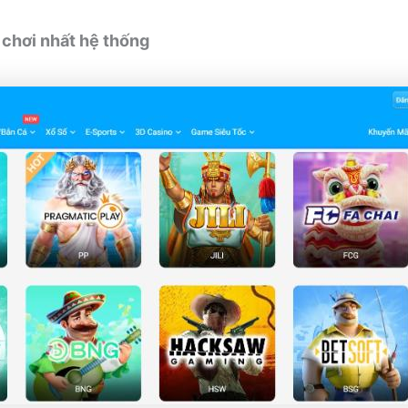
ò chơi nhất hệ thống