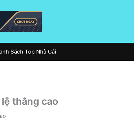
anh Sách Top Nhà Cái
 lệ thắng cao
cao